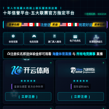
[ 华人市场最大的线上娱乐服务供应商 ]
十年信誉平台·五大联赛官方指定平台
在线玩家: 8263214
好运
注册送
祝君好运
首单包赔
彩金
首单包赔
🍁
🍁
🎮
⚽
🎮
🃏
🀄️
🎰
电子老虎机
体育竞猜
电竞竞猜
澳门真人赌场
彩票棋牌娱乐
🎲
📺注册实名即送体验金即可观看
海量体育直播
与
所有电竞赛事
直播
★★★★★
★★★★★
⚽
皇家马德里 官方合作伙伴
首存返利68%
[ 立即注册 ]
[ 立即注册 ]