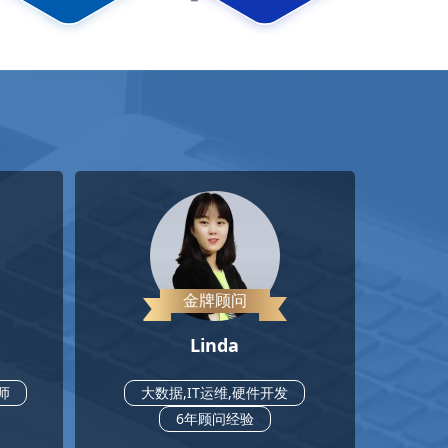
金牌顾问
Linda
师
大数据,IT运维,硬件开发
6年顾问经验