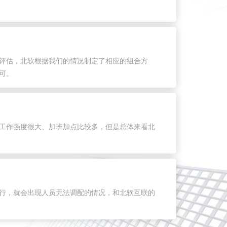
评估，北软根据我们的情况制定了相应的组合方
可。
工作强度很大、加班加点比较多，但是总体来看北
行，就会出现人员无法调配的情况，和北软互联的