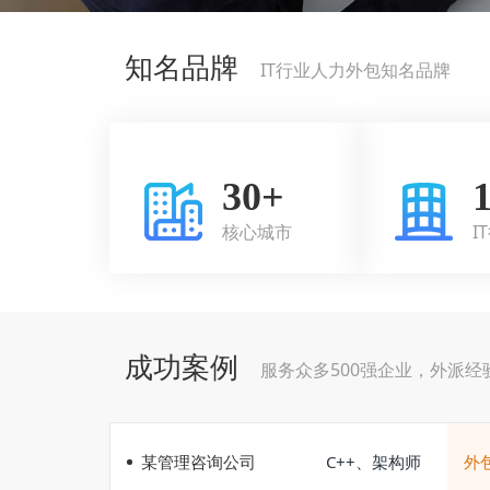
北京某芯片上市公司
C++、架构师
外
知名品牌
IT行业人力外包知名品牌
某大数据股份公司
.NET/JAVA
外
广州某教育集团
BI ETL工程师
外
30+
某新科技上市公司
游戏测试工程师
外
核心城市
I
某大数据股份公司
ETL大数据
外
北京某芯片上市公司
嵌入式、LINUX
外
北京某机器人公司
JAVA、WEB
外
成功案例
服务众多500强企业，外派经
某管理咨询公司
C++、架构师
外
某科技上市公司
BI ETL工程师
外