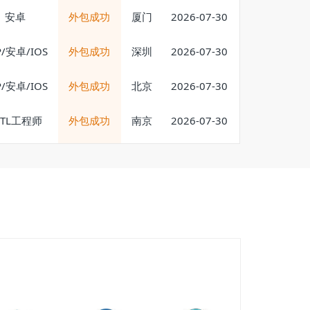
P/安卓/IOS
外包成功
深圳
2026-07-30
P/安卓/IOS
外包成功
北京
2026-07-30
 ETL工程师
外包成功
南京
2026-07-30
L大数据
外包成功
杭州
2026-07-30
 ETL工程师
外包成功
上海
2026-07-30
戏测试工程师
外包成功
成都
2026-07-30
入式、QT
外包成功
北京
2026-07-30
T/JAVA
外包成功
厦门
2026-07-30
开发
外包成功
杭州
2026-07-30