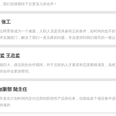
，我们也很期待下次更深入的合作！
 张工
位聘育留成为一个难题，入职人员是否具备转正的条件，短时间内也不好
术实施部门，解决了我们一直头疼的问题，专业度得到我们领导的一致认
监 王总监
很巨大，很北软的合作期间，对于北软的人才素质和态度都很满意，虽然
的合作会更加密切。
创新部 陆主任
作是在计划时间内交付总部的阶段性产品和任务，但面临多个项目集中进
快速的