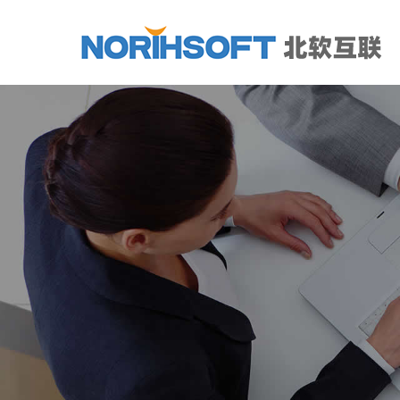
某大数据股份公司
ETL大数据
外
北京某芯片上市公司
嵌入式、LINUX
外
北京某机器人公司
JAVA、WEB
外
某管理咨询公司
C++、架构师
外
某科技上市公司
BI ETL工程师
外
某移动游戏开发公司
游戏测试工程师
外