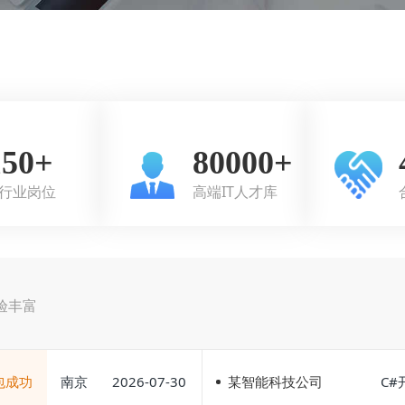
包成功
杭州
2026-07-30
某健康管理公司
PH
包成功
厦门
2026-07-30
某图书上市公司
BI
包成功
深圳
2026-07-30
某厨具上市公司
ET
150+
80000+
包成功
成都
2026-07-30
广州某教育集团
BI
T行业岗位
高端IT人才库
包成功
北京
2026-07-30
某新科技上市公司
游
包成功
成都
2026-07-30
南京某信息公司
嵌
包成功
成都
2026-07-30
某大型旅行社
.NE
验丰富
包成功
南京
2026-07-30
某智能科技公司
C#
包成功
南京
2026-07-30
厦门某建设集团
C#