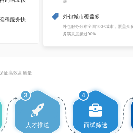
选
外包城市覆盖多
流程服务快
外包服务分布全国100+城市，覆盖众多
务满意度超过90%
，保证高效高质量
人才推送
面试筛选