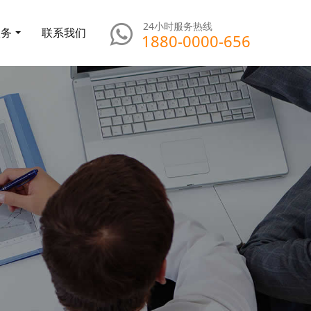
24小时服务热线
服务
联系我们
1880-0000-656
戏测试工程师
外包成功
成都
2026-07-30
入式、QT
外包成功
北京
2026-07-30
T/JAVA
外包成功
厦门
2026-07-30
开发
外包成功
杭州
2026-07-30
、安卓
外包成功
厦门
2026-07-30
P/安卓/IOS
外包成功
深圳
2026-07-30