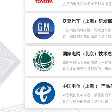
人员的素质和技术水平都很满意
泛亚汽车（上海）研发部
一些岗位的特殊性，导致这个岗
案，很好的为我们组建了这个技
国家电网（北京）技术总
我们对技术人员的需求，一直都
软人才的稳定性是很高的，明年
中国电信（上海 ） 产品
对于我们机构来说，最重要的工
合作，很好的解决了这个问题，