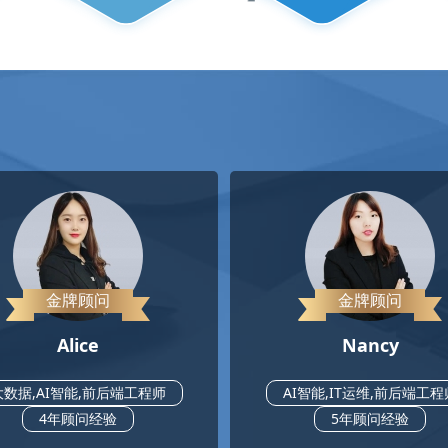
金牌顾问
金牌顾问
Alice
Nancy
大数据,AI智能,前后端工程师
AI智能,IT运维,前后端工程
4年顾问经验
5年顾问经验