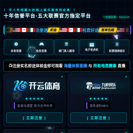
[ 华人市场最大的线上娱乐服务供应商 ]
十年信誉平台·五大联赛官方指定平台
在线玩家: 8263214
🎮
注册送
祝君好运
单包赔
彩金
首单包赔
🍁
🍁
🍁
⚽
🎮
🃏
🀄️
🎲
🎰
电子老虎机
体育竞猜
电竞竞猜
澳门真人赌场
彩票棋牌娱乐
📺注册实名即送体验金即可观看
海量体育直播
与
所有电竞赛事
直播
⚽
★★★★★
★★★★★
皇家马德里 官方合作伙伴
首存返利68%
🃏
[ 立即注册 ]
[ 立即注册 ]