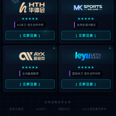
★★★★★
★★★★★
🃏
AC米兰 官方合作伙伴
支持全球IP娱乐
[ 立即注册 ]
[ 立即注册 ]
★★★★★
★★★★★
业内最高赔率
国际米兰 官方合作伙伴
[ 立即注册 ]
[ 立即注册 ]
全球战略合作伙伴
皇家马德里
AC米兰
国际米兰
2026美加墨世界杯